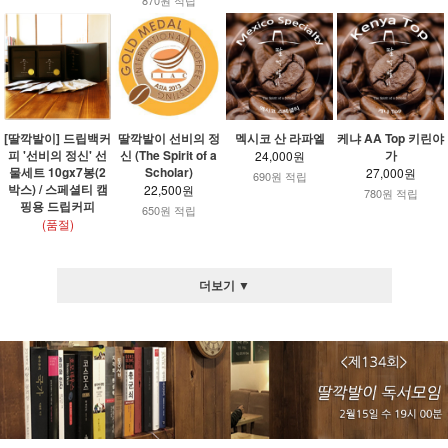
870원 적립
[딸깍발이] 드립백커
딸깍발이 선비의 정
멕시코 산 라파엘
케냐 AA Top 키린야
피 '선비의 정신' 선
신 (The Spirit of a
가
24,000원
물세트 10gx7봉(2
Scholar)
27,000원
690원 적립
박스) / 스페셜티 캠
22,500원
780원 적립
핑용 드립커피
650원 적립
(품절)
더보기 ▼