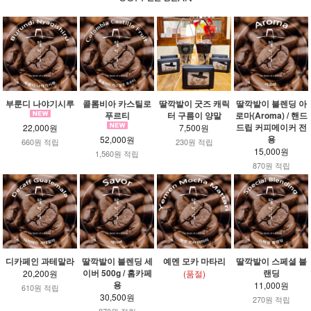
부룬디 나야기시루
콜롬비아 카스틸로
딸깍발이 굿즈 캐릭
딸깍발이 블렌딩 아
푸르티
터 구름이 양말
로마(Aroma) / 핸드
드립 커피메이커 전
22,000원
7,500원
용
52,000원
660원 적립
230원 적립
15,000원
1,560원 적립
870원 적립
디카페인 과테말라
딸깍발이 블렌딩 세
예멘 모카 마타리
딸깍발이 스페셜 블
이버 500g / 홈카페
랜딩
20,200원
(품절)
용
11,000원
610원 적립
30,500원
270원 적립