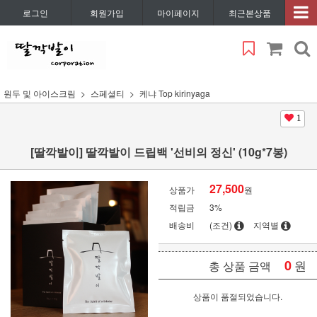
로그인
회원가입
마이페이지
최근본상품
원두 및 아이스크림
스페셜티
케냐 Top kirinyaga
1
[딸깍발이] 딸깍발이 드립백 '선비의 정신' (10g*7봉)
27,500
상품가
원
적립금
3%
배송비
(조건)
지역별
0
원
총 상품 금액
상품이 품절되었습니다.