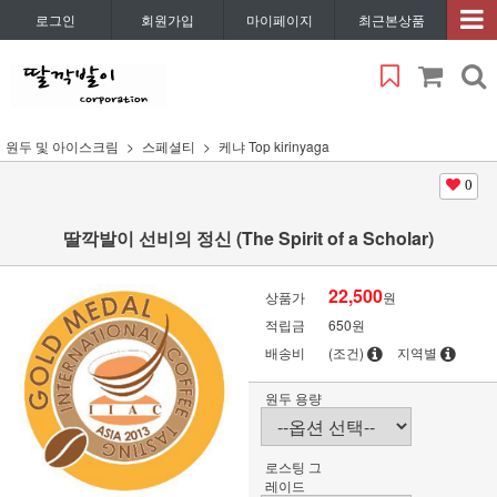
로그인
회원가입
마이페이지
최근본상품
원두 및 아이스크림
스페셜티
케냐 Top kirinyaga
0
딸깍발이 선비의 정신 (The Spirit of a Scholar)
22,500
상품가
원
적립금
650원
배송비
(조건)
지역별
원두 용량
로스팅 그
레이드