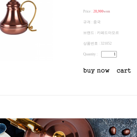
Price :
28,900
won
규격 : 중국
브랜드 : 카페드아모르
상품번호 : 321052
Quantity
: