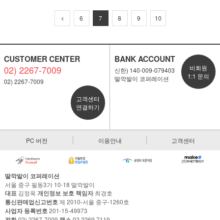
6
7
8
9
10
CUSTOMER CENTER
BANK ACCOUNT
02) 2267-7009
비회원
신한) 140-009-079403
1:1 문의
딸깍발이 코퍼레이션
02) 2267-7009
고객센터
연결하기
PC 버전
이용안내
고객센터
딸깍발이 코퍼레이션
서울 중구 필동3가 10-18 딸깍발이
대표
김정욱
개인정보 보호 책임자
최경호
통신판매업신고번호
제 2010-서울 중구-1260호
사업자 등록번호
201-15-49973
전화
02) 2267-7009
팩스
02 2269 7119