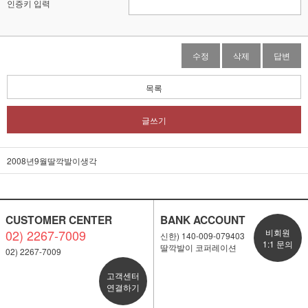
인증키 입력
수정
삭제
답변
목록
글쓰기
2008년9월딸깍발이생각
CUSTOMER CENTER
BANK ACCOUNT
02) 2267-7009
비회원
신한) 140-009-079403
1:1 문의
딸깍발이 코퍼레이션
02) 2267-7009
고객센터
연결하기